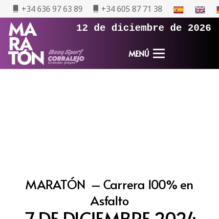
+34 636 97 63 89
+34 605 87 71 38
12 de diciembre de 2026
MENÚ
MARATÓN
–
Carrera 100% en
Asfalto
7 DE DICIEMBRE 202
4